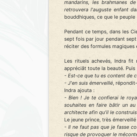
mandarins, les brahmanes de
retrouvera l'auguste enfant da
bouddhiques, ce que le peuple e
Pendant ce temps, dans les Cie
sept fois par jour pendant sept
réciter des formules magiques et
Les rituels achevés, Indra fi
appréciât toute la beauté. Puis 
- Est-ce que tu es content de c
- J'en suis émerveillé
, répondit-i
Indra ajouta :
- Bien ! Je te confierai le ro
souhaites en faire bâtir un a
architecte afin qu'il le constr
Le jeune prince, très émerveillé 
- Il ne faut pas que je fasse 
risque de provoquer le mécont