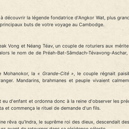
s à découvrir la légende fondatrice d'Angkor Wat, plus gra
 principaux buts de votre voyage au Cambodge.
k Vong et Néang Téav, un couple de roturiers aux mérites d
 alors le nom de de Préah-Bat-Sâmdach-Tévavong-Aschar
 de Mohanokor, la
« Grande-Cité »
, le couple régnait pais
ranger. Mandarins, brahmanes et peuple vivaient calmem
 eu d'enfant et ordonna donc à la reine d'observer les pré
pta et commença le rituel de demande d'un fils.
eine rêva qu'Indra, le suprême roi des dieux, descendait d
leurs avant de retourner dans sa résidence céleste.