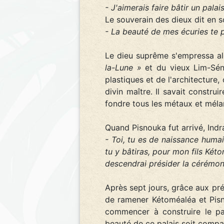
- J'aimerais faire bâtir un pala
Le souverain des dieux dit en so
- La beauté de mes écuries te pl
Le dieu suprême s'empressa al
la-Lune »
et du vieux Lim-Séng
plastiques et de l'architecture,
divin maître. Il savait construi
fondre tous les métaux et mélang
Quand Pisnouka fut arrivé, Indra
- Toi, tu es de naissance huma
tu y bâtiras, pour mon fils Két
descendrai présider la cérémoni
Après sept jours, grâce aux pr
de ramener Kétoméaléa et Pisn
commencer à construire le pal
beauté de ce palais soit compar