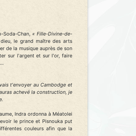
Tip-Soda-Chan,
« Fille-Divine-de-
ieu, le grand maître des arts
jouer de la musique auprès de son
r sur l'argent et sur l'or, faire
..
e vais t'envoyer au Cambodge et
auras achevé la construction, je
e.
yaume, Indra ordonna à Méatolei
voir le prince et Pisnouka put
fférentes couleurs afin que la