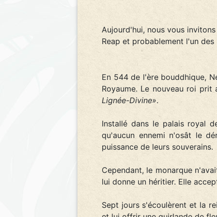
Aujourd'hui, nous vous inviton
Reap et probablement l'un des
En 544 de l'ère bouddhique, Nea
Royaume. Le nouveau roi prit
Lignée-Divine»
.
Installé dans le palais royal
qu'aucun ennemi n'osât le dé
puissance de leurs souverains.
Cependant, le monarque n'avait
lui donne un héritier. Elle acce
Sept jours s'écoulèrent et la r
et lui offrir une guirlande de f