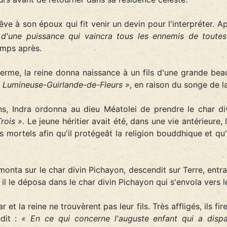
êve à son époux qui fit venir un devin pour l'interpréter. Ap
 d'une puissance qui vaincra tous les ennemis de toutes
emps après.
erme, la reine donna naissance à un fils d'une grande beaut
 Lumineuse-Guirlande-de-Fleurs »
, en raison du songe de la
s, Indra ordonna au dieu Méatolei de prendre le char divi
rois »
. Le jeune héritier avait été, dans une vie antérieure, 
es mortels afin qu'il protégeât la religion bouddhique et qu
onta sur le char divin Pichayon, descendit sur Terre, entra 
il le déposa dans le char divin Pichayon qui s'envola vers le
et la reine ne trouvèrent pas leur fils. Très affligés, ils fi
édit :
« En ce qui concerne l'auguste enfant qui a disparu