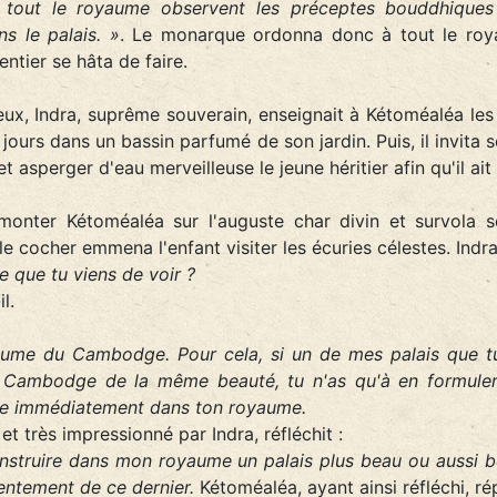
 tout le royaume observent les préceptes bouddhiques 
ns le palais. »
. Le monarque ordonna donc à tout le roy
ntier se hâta de faire.
ux, Indra, suprême souverain, enseignait à Kétoméaléa les d
 jours dans un bassin parfumé de son jardin. Puis, il invita 
 asperger d'eau merveilleuse le jeune héritier afin qu'il ait
t monter Kétoméaléa sur l'auguste char divin et survola s
le cocher emmena l'enfant visiter les écuries célestes. Indr
e que tu viens de voir ?
l.
yaume du Cambodge. Pour cela, si un de mes palais que tu 
u Cambodge de la même beauté, tu n'as qu'à en formuler
uise immédiatement dans ton royaume.
et très impressionné par Indra, réfléchit :
construire dans mon royaume un palais plus beau ou aussi be
entement de ce dernier.
Kétoméaléa, ayant ainsi réfléchi, ré