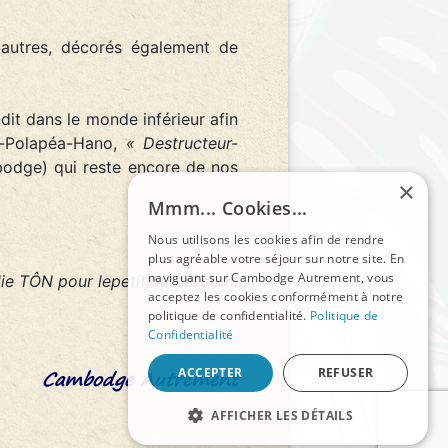
'autres, décorés également de
it dans le monde inférieur afin
ha-Polapéa-Hano,
« Destructeur-
odge) qui reste encore de nos
×
Mmm... Cookies...
Nous utilisons les cookies afin de rendre
plus agréable votre séjour sur notre site. En
naviguant sur Cambodge Autrement, vous
ie TÔN pour lepetitjournal.com.
acceptez les cookies conformément à notre
politique de confidentialité.
Politique de
Confidentialité
Cambodge Autrement
ACCEPTER
REFUSER
AFFICHER LES DÉTAILS