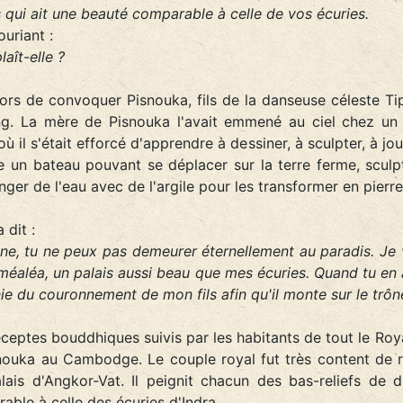
is qui ait une beauté comparable à celle de vos écuries.
uriant :
aît-elle ?
ors de convoquer Pisnouka, fils de la danseuse céleste 
. La mère de Pisnouka l'avait emmené au ciel chez un d
 où il s'était efforcé d'apprendre à dessiner, à sculpter, à 
re un bateau pouvant se déplacer sur la terre ferme, sculpte
er de l'eau avec de l'argile pour les transformer en pierre.
 dit :
ine, tu ne peux pas demeurer éternellement au paradis. J
oméaléa, un palais aussi beau que mes écuries. Quand tu en 
e du couronnement de mon fils afin qu'il monte sur le trôn
éceptes bouddhiques suivis par les habitants de tout le Ro
ouka au Cambodge. Le couple royal fut très content de re
ais d'Angkor-Vat. Il peignit chacun des bas-reliefs de di
able à celle des écuries d'Indra.