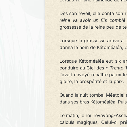
Dès son réveil, elle conta son r
reine va avoir un fils comblé
grossesse de la reine peu de t
Lorsque la grossesse arriva à t
donna le nom de Kétoméaléa,
«
Lorsque Kétoméaléa eut six an
conduire au Ciel des
« Trente-T
l'avait envoyé renaître parmi l
gloire, la prospérité et la paix.
Quand la nuit tomba, Méatolei m
dans ses bras Kétoméaléa. Puis 
Le matin, le roi Tévavong-Aschar 
calculs magiques. Celui-ci pr