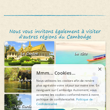
Nous vous invitons également à visiter
d'autres régions du Cambodge
Le Centre
La côte
×
Mmm... Cookies...
Le Nord Est
L'Est
Nous utilisons les cookies afin de rendre
plus agréable votre séjour sur notre site. En
naviguant sur Cambodge Autrement, vous
acceptez les cookies conformément à notre
politique de confidentialité.
Politique de
Confidentialité
Les Cardamomes
L'Ouest