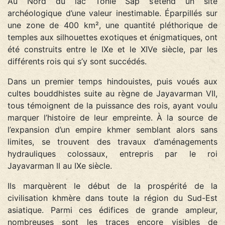
Au Nord du lac Tonlé Sap s’étend un site
archéologique d’une valeur inestimable. Éparpillés sur
une zone de 400 km², une quantité pléthorique de
temples aux silhouettes exotiques et énigmatiques, ont
été construits entre le IXe et le XIVe siècle, par les
différents rois qui s’y sont succédés.
Dans un premier temps hindouistes, puis voués aux
cultes bouddhistes suite au règne de Jayavarman VII,
tous témoignent de la puissance des rois, ayant voulu
marquer l’histoire de leur empreinte. À la source de
l’expansion d’un empire khmer semblant alors sans
limites, se trouvent des travaux d’aménagements
hydrauliques colossaux, entrepris par le roi
Jayavarman II au IXe siècle.
Ils marquèrent le début de la prospérité de la
civilisation khmère dans toute la région du Sud-Est
asiatique. Parmi ces édifices de grande ampleur,
nombreuses sont les traces encore visibles de