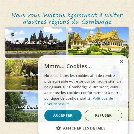
Nous vous invitons également à visiter
d'autres régions du Cambodge
Siem Reap et Angkor
Le Centre
×
Mmm... Cookies...
Le Nord Est
L'Est
Nous utilisons les cookies afin de rendre
plus agréable votre séjour sur notre site. En
naviguant sur Cambodge Autrement, vous
acceptez les cookies conformément à notre
politique de confidentialité.
Politique de
Confidentialité
Les Cardamomes
L'Ouest
ACCEPTER
REFUSER
AFFICHER LES DÉTAILS