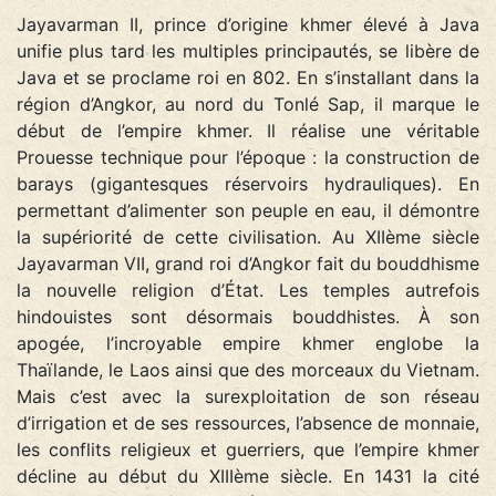
Jayavarman II, prince d’origine khmer élevé à Java
unifie plus tard les multiples principautés, se libère de
Java et se proclame roi en 802. En s’installant dans la
région d’Angkor, au nord du Tonlé Sap, il marque le
début de l’empire khmer. Il réalise une véritable
Prouesse technique pour l’époque : la construction de
barays (gigantesques réservoirs hydrauliques). En
permettant d’alimenter son peuple en eau, il démontre
la supériorité de cette civilisation. Au XIIème siècle
Jayavarman VII, grand roi d’Angkor fait du bouddhisme
la nouvelle religion d’État. Les temples autrefois
hindouistes sont désormais bouddhistes. À son
apogée, l’incroyable empire khmer englobe la
Thaïlande, le Laos ainsi que des morceaux du Vietnam.
Mais c’est avec la surexploitation de son réseau
d’irrigation et de ses ressources, l’absence de monnaie,
les conflits religieux et guerriers, que l’empire khmer
décline au début du XIIIème siècle. En 1431 la cité