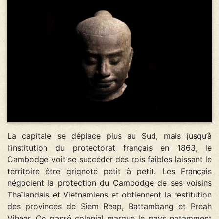
La capitale se déplace plus au Sud, mais jusqu’à
l’institution du protectorat français en 1863, le
Cambodge voit se succéder des rois faibles laissant le
territoire être grignoté petit à petit. Les Français
négocient la protection du Cambodge de ses voisins
Thaïlandais et Vietnamiens et obtiennent la restitution
des provinces de Siem Reap, Battambang et Preah
Vihear. Ce passé colonial marque le pays notamment