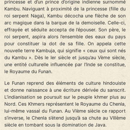
princesse et d’un prince d’origine indienne surnommé
Kambu. Naviguant à proximité de la princesse (fille du
roi serpent Naga), Kambu décocha une flèche de son
arc magique dans la barque de la demoiselle. Celle-ci,
effrayée et séduite accepta de l’épouser. Son père, le
roi serpent, aspira alors l’ensemble des eaux du pays
pour constituer la dot de sa fille. On appela cette
nouvelle terre Kambuja, qui signifie « ceux qui sont nés
du Kambu ». Dès le Ier siècle et jusqu’au Vème siècle,
une entité culturelle influencée par l’Inde se constitue,
le Royaume du Funan.
Le Funan reprend des éléments de culture hindouiste
et donne naissance à une écriture dérivée du sanscrit.
L’indianisation se poursuit sur le peuple khmer plus au
Nord. Ces Khmers représentent le Royaume du Chenla,
lui-même vassal du Funan. Au VIème siècle ce rapport
s’inverse, le Chenla s’étend jusqu’à sa chute au VIIIème
siècle en tombant sous la domination de Java.