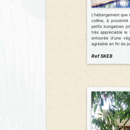
L'hébergement que n
colline, à proximit
petits bungalows jo
très appréciable le
entourée d'une végé
agréable en fin de j
Ref SKE8