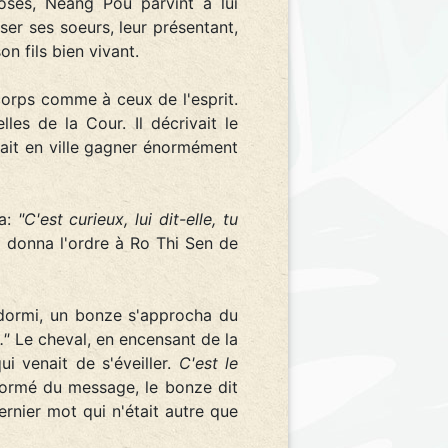
hoses, Néang Pou parvint à lui
ser ses soeurs, leur présentant,
n fils bien vivant.
 corps comme à ceux de l'esprit.
es de la Cour. Il décrivait le
lait en ville gagner énormément
éa:
"C'est curieux, lui dit-elle, tu
i donna l'ordre à Ro Thi Sen de
endormi, un bonze s'approcha du
."
Le cheval, en encensant de la
i venait de s'éveiller.
C'est le
ormé du message, le bonze dit
dernier mot qui n'était autre que