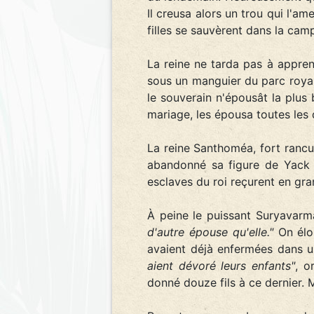
Il creusa alors un trou qui l'a
filles se sauvèrent dans la cam
La reine ne tarda pas à appren
sous un manguier du parc royal.
le souverain n'épousât la plus 
mariage, les épousa toutes les
La reine Santhoméa, fort rancun
abandonné sa figure de Yack p
esclaves du roi reçurent en gr
À peine le puissant Suryavarma
d'autre épouse qu'elle."
On éloi
avaient déjà enfermées dans u
aient dévoré leurs enfants"
, o
donné douze fils à ce dernier. M