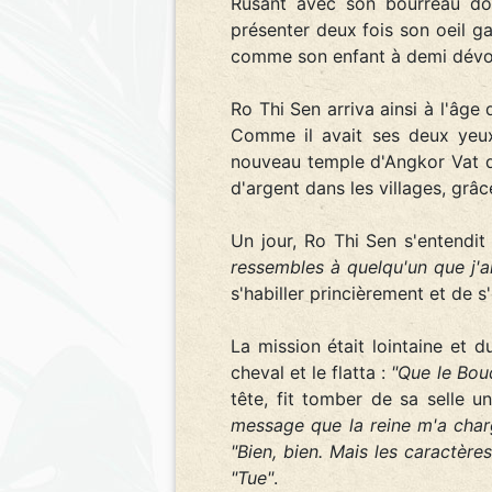
Rusant avec son bourreau dont
présenter deux fois son oeil ga
comme son enfant à demi dévoré,
Ro Thi Sen arriva ainsi à l'âge
Comme il avait ses deux yeux,
nouveau temple d'Angkor Vat qu
d'argent dans les villages, gr
Un jour, Ro Thi Sen s'entendit
ressembles à quelqu'un que j'ai
s'habiller princièrement et de s'
La mission était lointaine et 
cheval et le flatta :
"Que le Boud
tête, fit tomber de sa selle
message que la reine m'a charg
"Bien, bien. Mais les caractères
"Tue"
.