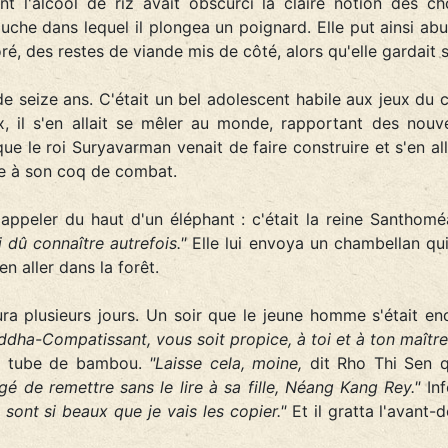
 l'alcool de riz avait obscurci la claire notion des c
uche dans lequel il plongea un poignard. Elle put ainsi abu
 des restes de viande mis de côté, alors qu'elle gardait so
 de seize ans. C'était un bel adolescent habile aux jeux du
 il s'en allait se mêler au monde, rapportant des nouvell
e le roi Suryavarman venait de faire construire et s'en al
âce à son coq de combat.
 appeler du haut d'un éléphant : c'était la reine Santhom
 dû connaître autrefois."
Elle lui envoya un chambellan qu
en aller dans la forêt.
dura plusieurs jours. Un soir que le jeune homme s'était 
dha-Compatissant, vous soit propice, à toi et à ton maître
 un tube de bambou.
"Laisse cela, moine,
dit Rho Thi Sen qu
é de remettre sans le lire à sa fille, Néang Kang Rey."
Inf
 sont si beaux que je vais les copier."
Et il gratta l'avant-