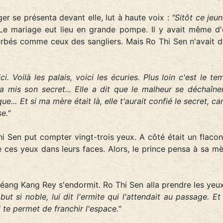
er se présenta devant elle, lut à haute voix :
"Sitôt ce jeu
 Le mariage eut lieu en grande pompe. Il y avait même d'é
ourbés comme ceux des sangliers. Mais Ro Thi Sen n'avait 
ci. Voilà les palais, voici les écuries. Plus loin c'est le 
a mis son secret... Elle a dit que le malheur se déchaîner
ue... Et si ma mère était là, elle t'aurait confié le secret, ca
e."
Thi Sen put compter vingt-trois yeux. A côté était un flaco
ces yeux dans leurs faces. Alors, le prince pensa à sa mèr
Néang Kang Rey s'endormit. Ro Thi Sen alla prendre les yeux,
ut si noble, lui dit l'ermite qui l'attendait au passage. E
te permet de franchir l'espace."