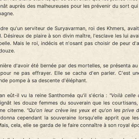
menât auprès des malheureuses pour les prévenir du sort qui
pagne.
dre qu'un serviteur de Suryavarman, roi des Khmers, avait
 Désireux de plaire à son divin maître, l'esclave les lui a
belle. Mais le roi, indécis et n'osant pas choisir de peur d
 douze.
ière d'avoir été bernée par des mortelles, se présenta au P
our ne pas effrayer. Elle se cacha d'en parler. C'est u
ande pompe à sa descente d'éléphant.
n eût-il vu la reine Santhoméa qu'il s'écria :
"Voilà celle 
gnât les douze femmes du souverain que les courtisans, s
ne citerne.
"Qu'on leur crève les yeux et qu'on les prive d
rdonna cependant la souveraine lorsqu'elle apprit que l
ais, cela, elle se garda de le faire connaître à son royal ép