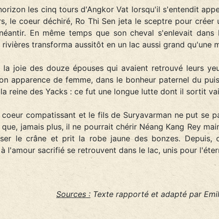
horizon les cinq tours d'Angkor Vat lorsqu'il s'entendit app
lors, le coeur déchiré, Ro Thi Sen jeta le sceptre pour créer
néantir. En même temps que son cheval s'enlevait dans le 
rivières transforma aussitôt en un lac aussi grand qu'une m
dans la joie des douze épouses qui avaient retrouvé leurs 
on apparence de femme, dans le bonheur paternel du pui
a reine des Yacks : ce fut une longue lutte dont il sortit va
n coeur compatissant et le fils de Suryavarman ne put se p
que, jamais plus, il ne pourrait chérir Néang Kang Rey mai
raser le crâne et prit la robe jaune des bonzes. Depuis, 
l'amour sacrifié se retrouvent dans le lac, unis pour l'éter
Sources :
Texte rapporté et adapté par Emil