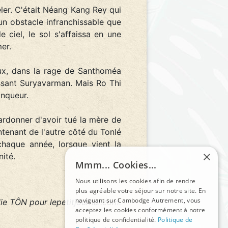
eler. C'était Néang Kang Rey qui
 un obstacle infranchissable que
ciel, le sol s'affaissa en une
er.
yeux, dans la rage de Santhoméa
ssant Suryavarman. Mais Ro Thi
inqueur.
ardonner d'avoir tué la mère de
ntenant de l'autre côté du Tonlé
chaque année, lorsque vient la
×
nité.
Mmm... Cookies...
Nous utilisons les cookies afin de rendre
plus agréable votre séjour sur notre site. En
naviguant sur Cambodge Autrement, vous
ie TÔN pour lepetitjournal.com.
acceptez les cookies conformément à notre
politique de confidentialité.
Politique de