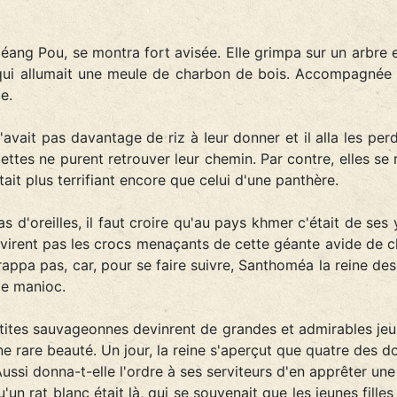
éang Pou, se montra fort avisée. Elle grimpa sur un arbre et 
ui allumait une meule de charbon de bois. Accompagnée de
e.
n'avait pas davantage de riz à Ieur donner et il alla les per
llettes ne purent retrouver leur chemin. Par contre, elles s
ait plus terrifiant encore que celui d'une panthère.
s d'oreilles, il faut croire qu'au pays khmer c'était de ses 
ne virent pas les crocs menaçants de cette géante avide de c
rappa pas, car, pour se faire suivre, Santhoméa la reine des 
de manioc.
tites sauvageonnes devinrent de grandes et admirables jeune
e rare beauté. Un jour, la reine s'aperçut que quatre des do
 Aussi donna-t-elle l'ordre à ses serviteurs d'en apprêter un
n rat blanc était là, qui se souvenait que les jeunes filles 