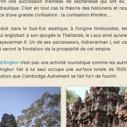
 fin une succession d’années de sécheresse qui ont eu 
aulique. C’est en tout cas la théorie des historiens et nou
ence d’une grande civilisation : la civilisation Khmère…
uit dans le Sud-Est asiatique, à l’origine hindouistes, l
i englobait à son apogée la Thaïlande, le Laos ainsi qu’un
yavarman II. Un de ses successeurs, Indravarman I, est cel
seront la fondation de la prospérité de cet empire.
 d'Angkor
n’est pas une activité touristique comme les autre
’Angkor Vat à lui seul occupe une surface totale de 150
tion que Cambodge Autrement se fait fort de fournir.