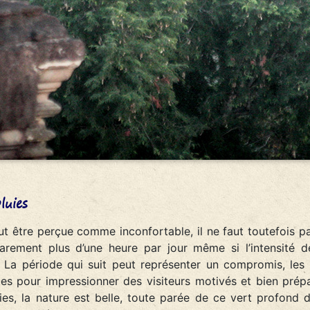
luies
ut être perçue comme inconfortable, il ne faut toutefois pa
 rarement plus d’une heure par jour même si l’intensité d
. La période qui suit peut représenter un compromis, les
ntes pour impressionner des visiteurs motivés et bien prép
es, la nature est belle, toute parée de ce vert profond d