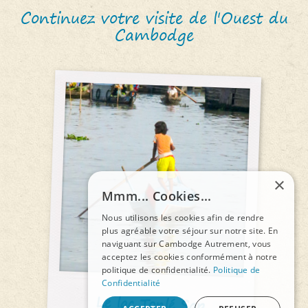
Continuez votre visite de l'Ouest du
Cambodge
×
Mmm... Cookies...
Nous utilisons les cookies afin de rendre
plus agréable votre séjour sur notre site. En
naviguant sur Cambodge Autrement, vous
acceptez les cookies conformément à notre
politique de confidentialité.
Politique de
Confidentialité
Le lac Tonlé Sap