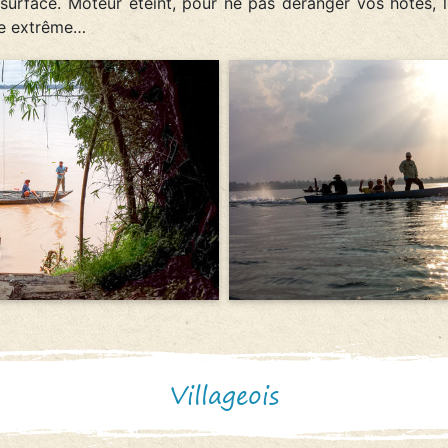
 surface. Moteur éteint, pour ne pas déranger vos hôtes,
de extrême…
Villageois